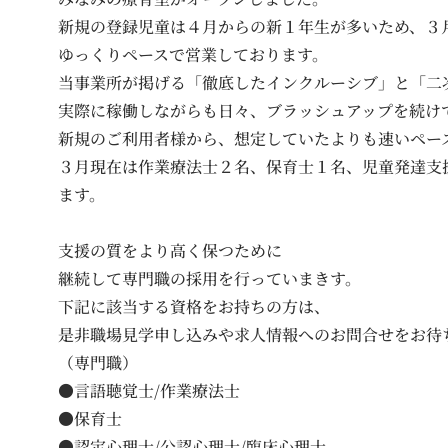
新規の登録児童は４月からの新１年生が多いため、３
ゆっくりペースで営業しております。
当事業所が掲げる「徹底したインクルーシブ」と「二
実際に稼働しながらも日々、ブラッシュアップを続け
新規のご利用者様から、想定していたよりも速いペー
３月現在は作業療法士２名、保育士１名、児童発達支
ます。
支援の質をより高く保つために
継続して専門職の採用を行っていまきす。
下記に該当する資格をお持ちの方は、
是非職場見学申し込みや求人情報へのお問合せをお待
（専門職）
●言語聴覚士/作業療法士
●保育士
●認定心理士/公認心理士/臨床心理士